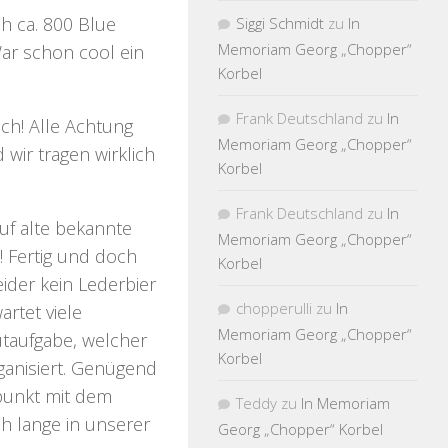
h ca. 800 Blue
Siggi Schmidt
zu
In
Memoriam Georg „Chopper“
ar schon cool ein
Korbel
Frank Deutschland
zu
In
uch! Alle Achtung
Memoriam Georg „Chopper“
 wir tragen wirklich
Korbel
Frank Deutschland
zu
In
uf alte bekannte
Memoriam Georg „Chopper“
 Fertig und doch
Korbel
ider kein Lederbier
chopperulli
zu
In
artet viele
Memoriam Georg „Chopper“
utaufgabe, welcher
Korbel
ganisiert. Genügend
punkt mit dem
Teddy
zu
In Memoriam
 lange in unserer
Georg „Chopper“ Korbel