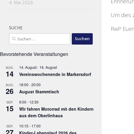
Erinnerun
4. Mai 2026
Um dies z
SUCHE
RwP Euer
Suchen
nach:
Bevorstehende Veranstaltungen
14. August
-
16. August
AUG.
14
Vereinswochenende in Markersdorf
18:00
-
20:00
AUG.
26
August Stammtisch
9:00
-
12:30
SEP.
15
Wir fahren Motorrad mit den Kindern
aus dem Oberlinhaus
10:15
-
17:00
SEP.
27
Kinder-Lebenslauf 2026 des