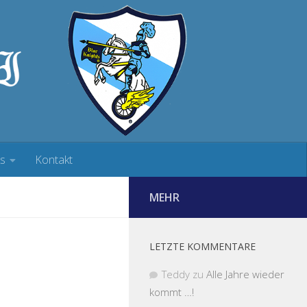
ks
Kontakt
MEHR
LETZTE KOMMENTARE
Teddy
zu
Alle Jahre wieder
kommt …!