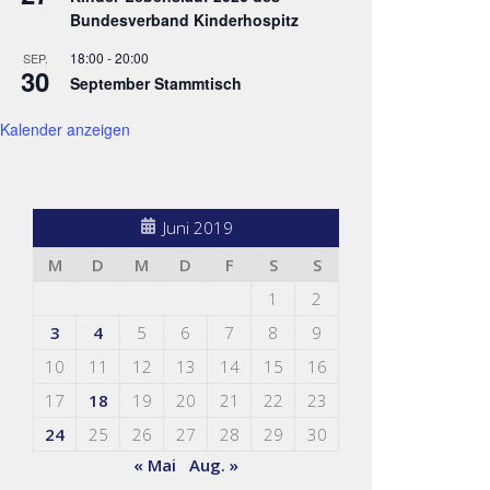
Bundesverband Kinderhospitz
18:00
-
20:00
SEP.
30
September Stammtisch
Kalender anzeigen
Juni 2019
M
D
M
D
F
S
S
1
2
3
4
5
6
7
8
9
10
11
12
13
14
15
16
17
18
19
20
21
22
23
24
25
26
27
28
29
30
« Mai
Aug. »