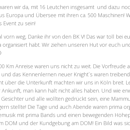
 waren wir da, mit 16 Leutchen insgesamt und dazu noc
us Europa und Übersee mit ihren ca. 500 Maschinen! W
s Event zu sein!
l vorn weg, Danke ihr von den BK V! Das war toll bei e
a organisiert habt. Wir ziehen unseren Hut vor euch und
🙂
0 Km Anreise waren uns nicht zu weit. Die Vorfreude a
 und das Kennenlernen neuer Knight`s waren treibend!
t über die Unterkunft machten wir uns in Köln breit. Le
r Ankunft, man kann halt nicht alles haben. Und wie erw
Gesichter und alle wollten gedrückt sein, eine Mamm
gern stellte! Die Tage und auch Abende waren prima or
Livemusik mit prima Bands und einen bewegenden Höhe
m DOM und der Kundgebung am DOM! Ein Bild was sich