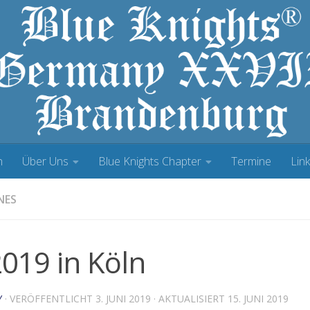
h
Über Uns
Blue Knights Chapter
Termine
Lin
NES
019 in Köln
Y
· VERÖFFENTLICHT
3. JUNI 2019
· AKTUALISIERT
15. JUNI 2019