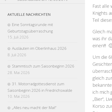
Fast alle
Knights a
AKTUELLE NACHRICHTEN
Teil diese
Eine Sonntagsrunde mit
Geburtstagsüberraschung
Gleich ma
15. Juli 2026
was ihr d
einen!!! 
Ausläuten im Oberlinhaus 2026
8. Juli 2026
Um die 60
Gesichter
Stammtisch zum Saisonbeginn 2026
überrasch
28. Mai 2026
gleich zu
31. Motorradgottesdienst zum
bekannte 
Saisonbeginn 2026 in Friedrichswalde
ich mich 
10. Mai 2026
„Bier“, 
Korso zu
„Alles neu macht der Mai!“