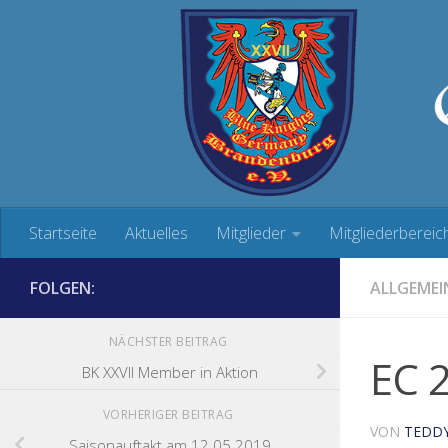
Zum Inhalt springen
Startseite
Aktuelles
Mitglieder
Mitgliederbereic
FOLGEN:
ALLGEMEI
NÄCHSTER BEITRAG
EC 2
BK XXVII Member in Aktion
VORHERIGER BEITRAG
VON
TEDD
Saisonauftakt am 12.05.2019