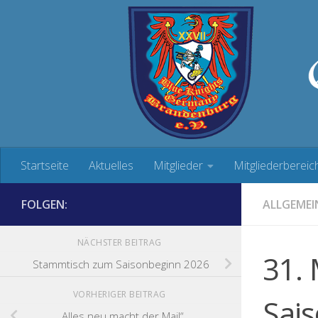
Zum Inhalt springen
Startseite
Aktuelles
Mitglieder
Mitgliederbereic
FOLGEN:
ALLGEMEI
NÄCHSTER BEITRAG
31.
Stammtisch zum Saisonbeginn 2026
VORHERIGER BEITRAG
Sai
„Alles neu macht der Mai!“