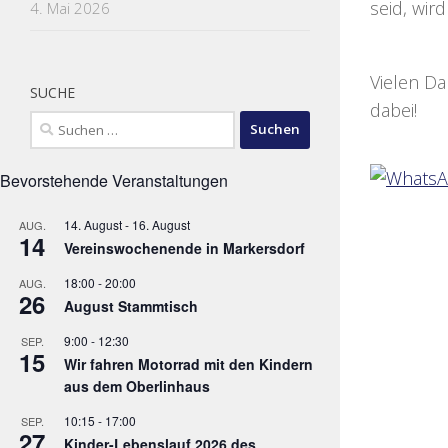
seid, wir
4. Mai 2026
Vielen Da
SUCHE
dabei!
Suchen
nach:
Bevorstehende Veranstaltungen
14. August
-
16. August
AUG.
14
Vereinswochenende in Markersdorf
18:00
-
20:00
AUG.
26
August Stammtisch
9:00
-
12:30
SEP.
15
Wir fahren Motorrad mit den Kindern
aus dem Oberlinhaus
10:15
-
17:00
SEP.
27
Kinder-Lebenslauf 2026 des