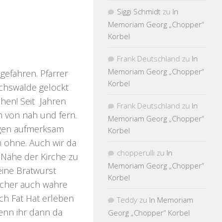
Siggi Schmidt
zu
In
Memoriam Georg „Chopper“
Korbel
Frank Deutschland
zu
In
Memoriam Georg „Chopper“
gefahren. Pfarrer
Korbel
ichswalde gelockt
en! Seit Jahren
Frank Deutschland
zu
In
n von nah und fern.
Memoriam Georg „Chopper“
lgen aufmerksam
Korbel
h ohne. Auch wir da
chopperulli
zu
In
 Nähe der Kirche zu
Memoriam Georg „Chopper“
eine Bratwurst
Korbel
elcher auch wahre
ch Fat Hat erleben
Teddy
zu
In Memoriam
enn ihr dann da
Georg „Chopper“ Korbel