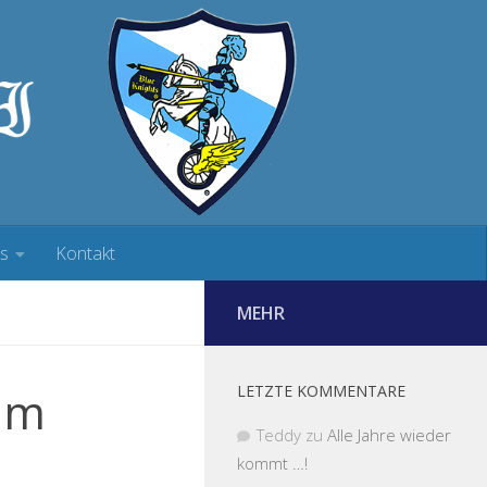
ks
Kontakt
MEHR
zum
LETZTE KOMMENTARE
Teddy
zu
Alle Jahre wieder
kommt …!