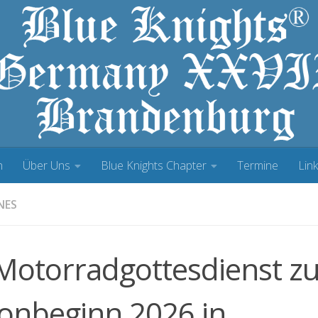
h
Über Uns
Blue Knights Chapter
Termine
Lin
NES
 Motorradgottesdienst 
sonbeginn 2026 in