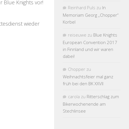
r Blue Knights vor!
Reinhard Puls
zu
In
Memoriam Georg „Chopper“
Korbel
ttesdienst wieder
reiseuwe
zu
Blue Knights
European Convention 2017
in Finnland und wir waren
dabei!
Chopper
zu
Weihnachtsfeier mal ganz
früh bei den BK XXVII
carola
zu
Ritterschlag zum
Bikerwochenende am
Stechlinsee