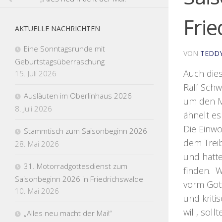
Frie
AKTUELLE NACHRICHTEN
Eine Sonntagsrunde mit
VON
TEDD
Geburtstagsüberraschung
Auch dies
15. Juli 2026
Ralf Schw
Ausläuten im Oberlinhaus 2026
um den M
8. Juli 2026
ähnelt es
Die Einwo
Stammtisch zum Saisonbeginn 2026
dem Treib
28. Mai 2026
und hatte
31. Motorradgottesdienst zum
finden. W
Saisonbeginn 2026 in Friedrichswalde
vorm Gott
10. Mai 2026
und kriti
will, sol
„Alles neu macht der Mai!“