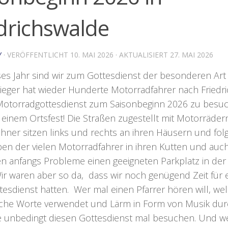
drichswalde
Y
· VERÖFFENTLICHT
10. MAI 2026
· AKTUALISIERT
27. MAI 2026
es Jahr sind wir zum Gottesdienst der besonderen Art 
ieger hat wieder Hunderte Motorradfahrer nach Friedr
otorradgottesdienst zum Saisonbeginn 2026 zu besuch
 einem Ortsfest! Die Straßen zugestellt mit Motorräder
hner sitzen links und rechts an ihren Häusern und fo
en der vielen Motorradfahrer in ihren Kutten und auc
n anfangs Probleme einen geeigneten Parkplatz in der
ir waren aber so da, dass wir noch genügend Zeit für 
esdienst hatten. Wer mal einen Pfarrer hören will, w
sche Worte verwendet und Lärm in Form von Musik dur
lte unbedingt diesen Gottesdienst mal besuchen. Und w