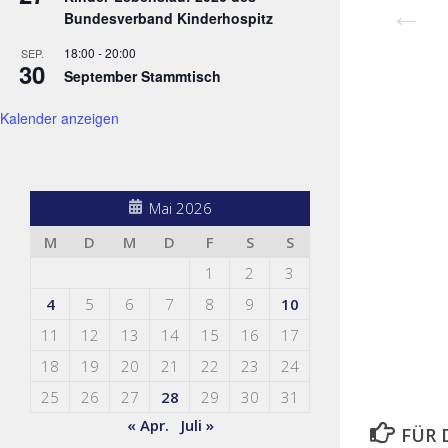
Bundesverband Kinderhospitz
Pre
18:00
-
20:00
SEP.
30
September Stammtisch
Kalender anzeigen
Mai 2026
M
D
M
D
F
S
S
1
2
3
4
5
6
7
8
9
10
11
12
13
14
15
16
17
18
19
20
21
22
23
24
25
26
27
28
29
30
31
« Apr.
Juli »
FÜR 