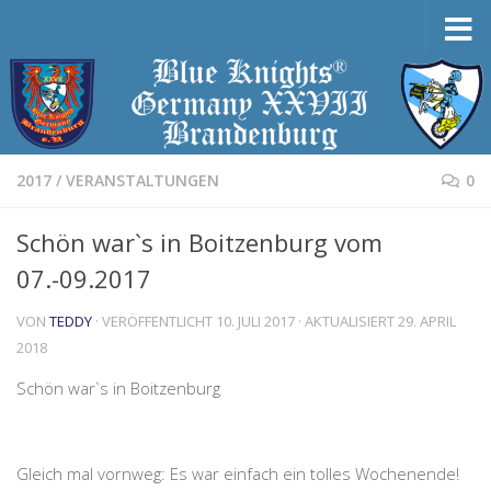
Zum Inhalt springen
2017
/
VERANSTALTUNGEN
0
Schön war`s in Boitzenburg vom
07.-09.2017
VON
TEDDY
· VERÖFFENTLICHT
10. JULI 2017
· AKTUALISIERT
29. APRIL
2018
Schön war`s in Boitzenburg
Gleich mal vornweg: Es war einfach ein tolles Wochenende!