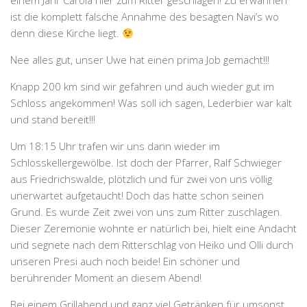
einem Jahr Carola hier zum Ritter geschlagen! Zu erwähnen
ist die komplett falsche Annahme des besagten Navi’s wo
denn diese Kirche liegt.
Nee alles gut, unser Uwe hat einen prima Job gemacht!!!
Knapp 200 km sind wir gefahren und auch wieder gut im
Schloss angekommen! Was soll ich sagen, Lederbier war kalt
und stand bereit!!!
Um 18:15 Uhr trafen wir uns dann wieder im
Schlosskellergewölbe. Ist doch der Pfarrer, Ralf Schwieger
aus Friedrichswalde, plötzlich und für zwei von uns völlig
unerwartet aufgetaucht! Doch das hatte schon seinen
Grund. Es wurde Zeit zwei von uns zum Ritter zuschlagen.
Dieser Zeremonie wohnte er natürlich bei, hielt eine Andacht
und segnete nach dem Ritterschlag von Heiko und Olli durch
unseren Presi auch noch beide! Ein schöner und
berührender Moment an diesem Abend!
Bei einem Grillabend und ganz viel Getränken für umsonst