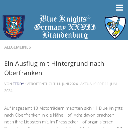
Zum Inhalt springen
ALLGEMEINES
Ein Ausflug mit Hintergrund nach
Oberfranken
VON
TEDDY
· VERÖFFENTLICHT
11. JUNI 2024
· AKTUALISIERT
11. JUNI
2024
Auf insgesamt 13 Motorrädern machten sich 11 Blue Knights
nach Oberfranken in die Nähe Hof. Acht davon brachten
noch ihre Liebsten mit. Im Pressecker Hof organisierten