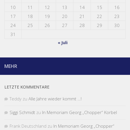
10
11
12
13
14
15
16
17
18
19
20
21
22
23
24
25
26
27
28
29
30
31
« Juli
MEHR
LETZTE KOMMENTARE
Teddy
zu
Alle Jahre wieder kommt …!
Siggi Schmidt
zu
In Memoriam Georg „Chopper“ Korbel
Frank Deutschland
zu
In Memoriam Georg „Chopper“