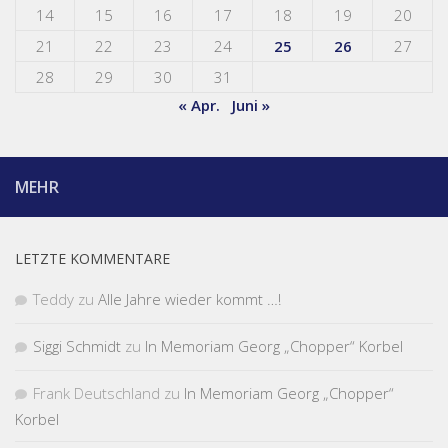
14
15
16
17
18
19
20
21
22
23
24
25
26
27
28
29
30
31
« Apr.
Juni »
MEHR
LETZTE KOMMENTARE
Teddy
zu
Alle Jahre wieder kommt …!
Siggi Schmidt
zu
In Memoriam Georg „Chopper“ Korbel
Frank Deutschland
zu
In Memoriam Georg „Chopper“
Korbel