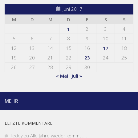
Juni 2017
M
D
M
D
F
S
S
1
2
3
4
5
6
7
8
9
10
11
12
13
14
15
16
17
18
19
20
21
22
23
24
25
26
27
28
29
30
« Mai
Juli »
MEHR
LETZTE KOMMENTARE
Teddy
zu
Alle Jahre wieder kommt …!