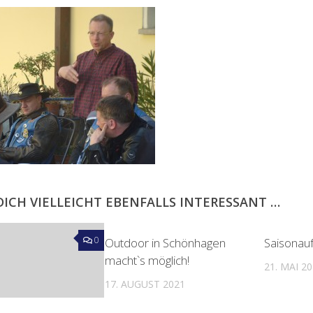
DICH VIELLEICHT EBENFALLS INTERESSANT …
0
Outdoor in Schönhagen
Saisonau
macht`s möglich!
21. MAI 2
17. AUGUST 2021