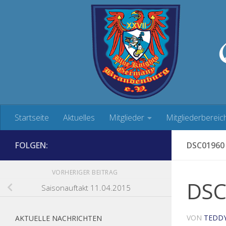
Zum Inhalt springen
Startseite
Aktuelles
Mitglieder
Mitgliederbereic
FOLGEN:
DSC01960
VORHERIGER BEITRAG
DSC
Saisonauftakt 11.04.2015
VON
TEDD
AKTUELLE NACHRICHTEN