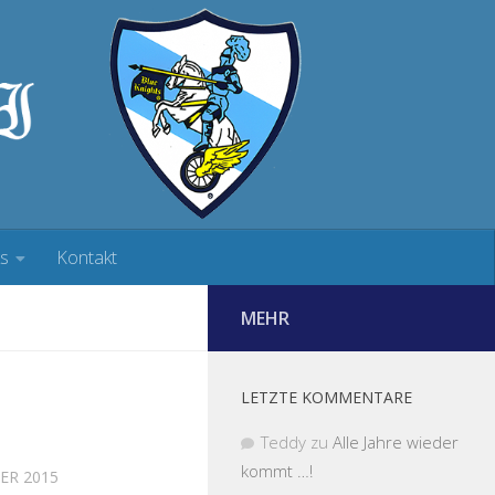
ks
Kontakt
MEHR
LETZTE KOMMENTARE
Teddy
zu
Alle Jahre wieder
kommt …!
ER 2015