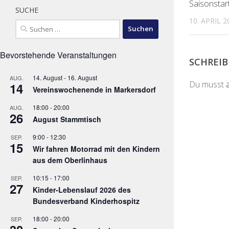
Saisonsta
SUCHE
10. APRIL 2
Suchen
nach:
Bevorstehende Veranstaltungen
SCHREI
14. August
-
16. August
AUG.
Du musst
14
Vereinswochenende in Markersdorf
18:00
-
20:00
AUG.
26
August Stammtisch
9:00
-
12:30
SEP.
15
Wir fahren Motorrad mit den Kindern
aus dem Oberlinhaus
10:15
-
17:00
SEP.
27
Kinder-Lebenslauf 2026 des
Bundesverband Kinderhospitz
18:00
-
20:00
SEP.