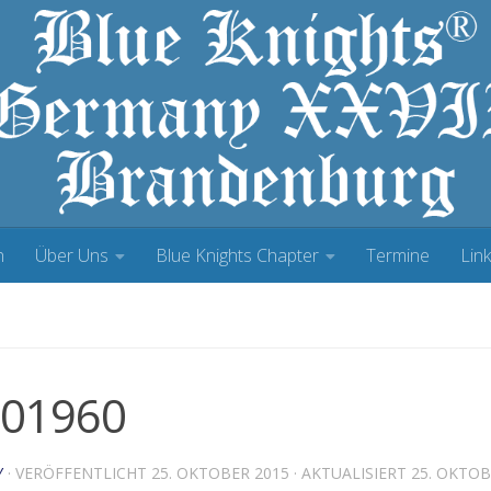
h
Über Uns
Blue Knights Chapter
Termine
Lin
01960
Y
· VERÖFFENTLICHT
25. OKTOBER 2015
· AKTUALISIERT
25. OKTOB