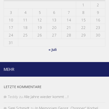
1
2
3
4
5
6
7
8
9
10
11
12
13
14
15
16
17
18
19
20
21
22
23
24
25
26
27
28
29
30
31
« Juli
MEHR
LETZTE KOMMENTARE
Teddy
zu
Alle Jahre wieder kommt …!
Siggi Schmidt
zu
In Memoriam Georg „Chopper“ Korbel