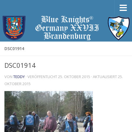
Zum Inhalt springen
DSC01914
DSC01914
VON
TEDDY
· VERÖFFENTLICHT
25. OKTOBER 2015
· AKTUALISIERT
25.
OKTOBER 2015