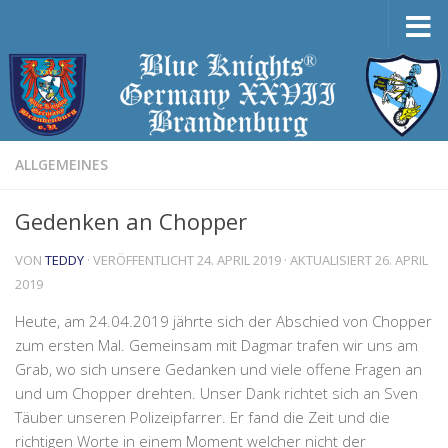
Zum Inhalt springen
ALLGEMEINES
Gedenken an Chopper
VON
TEDDY
· VERÖFFENTLICHT
24. APRIL 2019
· AKTUALISIERT
26. APRIL
2019
Heute, am 24.04.2019 jährte sich der Abschied von Chopper
zum ersten Mal. Gemeinsam mit Dagmar trafen wir uns am
Grab, wo sich unsere Gedanken und viele offene Fragen an
und um Chopper drehten. Unser Dank richtet sich an Sven
Täuber unseren Polizeipfarrer. Er fand die Zeit und die
richtigen Worte in einem Moment welcher nicht der